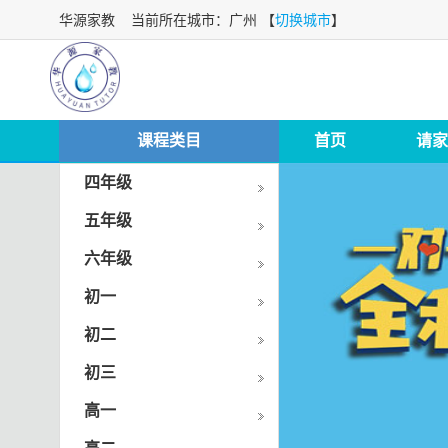
华源家教
当前所在城市：广州 【
切换城市
】
课程类目
首页
请家
四年级
五年级
六年级
初一
初二
初三
高一