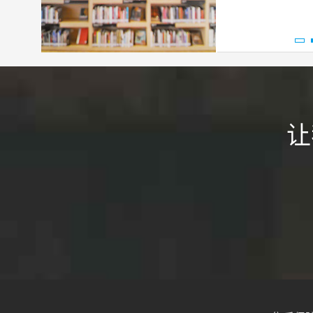
刘**同学
四年级
数学
老师讲的很详细，教课方法也很灵活
固。
夏**同学
高二
物理
让
贵家教网给我推荐的数学已经上了2
题，直到我没有疑问过关为止。下课
快的回我的信息，为我解答疑问。开
非常感谢，非常敬业，非常专业。