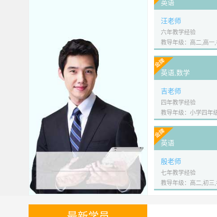
英语
汪老师
六年教学经验
教导年级：高二,高一,
英语,数学
吉老师
四年教学经验
教导年级：小学四年级,
英语
殷老师
七年教学经验
教导年级：高二,初三,
最新学员