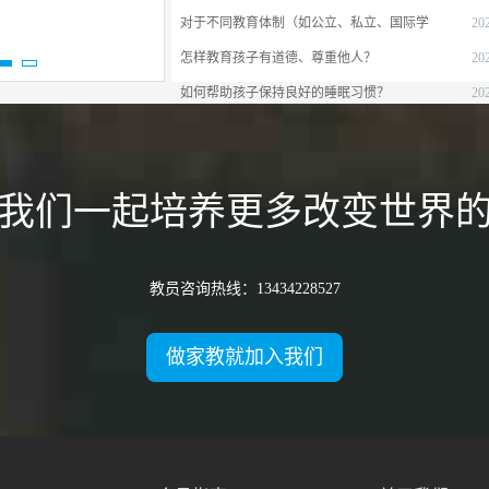
学习3个月 | 涨分37分
娱乐和休息？
对于不同教育体制（如公立、私立、国际学
20
。老师讲过的知识点都能理解到位，就记得很牢
校等）的了解和比较？
怎样教育孩子有道德、尊重他人？
20
如何帮助孩子保持良好的睡眠习惯？
20
学习2个月 | 涨分21分
我们一起培养更多改变世界
个月了，上课时老师不厌其烦的解答我提到的问
后，有不会做的家庭作业问老师，老师总是能很
学到现在考了2次数学，每次都有很大进步。真的
教员咨询热线：13434228527
做家教就加入我们