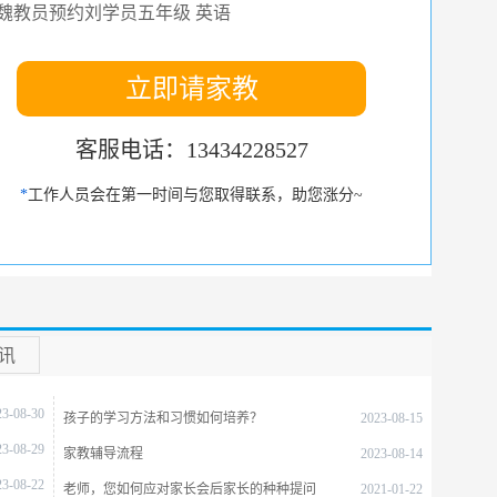
卢教员预约柳学员高三 语文
王教员预约汪学员高一 物理
立即请家教
吴教员预约朱学员初三 化学,物理,数学
客服电话：13434228527
*
工作人员会在第一时间与您取得联系，助您涨分~
讯
23-08-30
孩子的学习方法和习惯如何培养？
2023-08-15
23-08-29
家教辅导流程
2023-08-14
23-08-22
老师，您如何应对家长会后家长的种种提问
2021-01-22