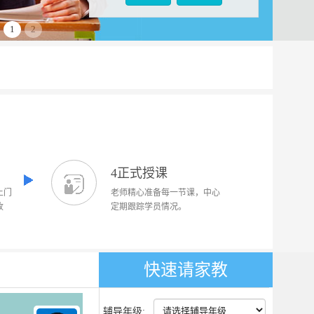
1
2
4正式授课
上门
老师精心准备每一节课，中心
收
定期跟踪学员情况。
快速请家教
辅导年级: