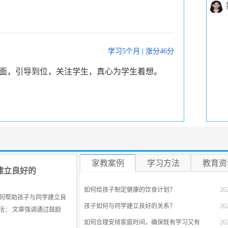
学习5个月 | 涨分46分
面，引导到位，关注学生，真心为学生着想。
学习3个月 | 涨分27分
体系，耐心地带着我思考解答，在学习的这段时
家教案例
学习方法
教育资
建立良好的
高了很多，成绩自然也有了很大提高。非常感谢
。
如何给孩子制定健康的饮食计划？
20
何帮助孩子与同学建立良
孩子如何与同学建立良好的关系？
20
括： 文章强调通过鼓励
如何合理安排家庭时间，确保既有学习又有
20