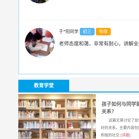
于*阳同学
初三
物理
老师态度和蔼，非常有耐心，讲解全
教育学堂
江*梦同学
高一
数学
老师为我量身打造了一套知识点总结
孩子如何与同学
间，我对数学的学习的兴趣和自信提
关系？
优迪家教推荐的老师，非常认真负责
这篇文章讨论了如
好的关系。主要内容包
积极的社交
[详细]