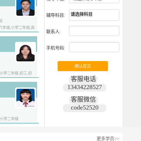
请选择科目
辅导科目:
验
年级,小学二年级,高
联系人:
手机号码:
小学二年级,初三,初
客服电话
13434228527
客服微信
code52520
,小学二年级
更多学员>>