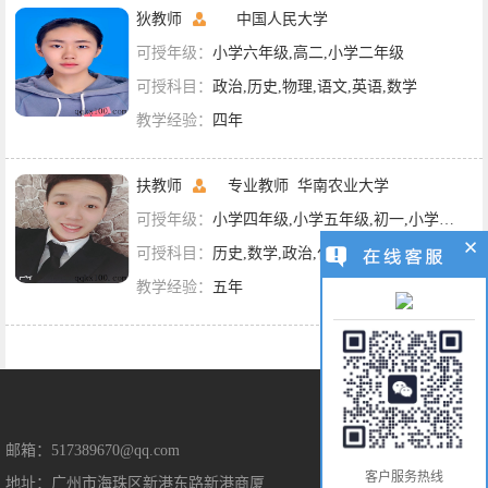
狄教师
中国人民大学
可授年级：
小学六年级,高二,小学二年级
可授科目：
政治,历史,物理,语文,英语,数学
教学经验：
四年
扶教师
专业教师
华南农业大学
可授年级：
小学四年级,小学五年级,初一,小学六年级,高二,初三,高三,小学一年级
可授科目：
历史,数学,政治,化学
教学经验：
五年
售后保障
邮箱：517389670@qq.com
客户服务热线
地址：广州市海珠区新港东路新港商厦
售后服务