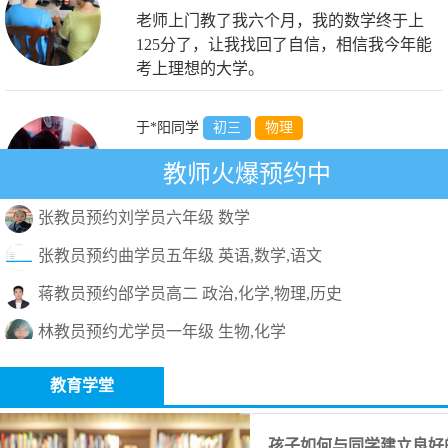
老师上门教了我六个月，我的数学终于上
125分了，让我找回了自信，相信我今年能
考上理想的大学。
于*阳同学
初三
物理
老师态度和蔼，非常有耐心，讲解全面，引
教师火爆预约中
导到位，关注学生，真心为学生着想。
张教员预约刘学员六年级 数学
张教员预约曲学员五年级 英语,数学,语文
江*梦同学
高一
数学
蒋教员预约邰学员高二 政治,化学,物理,历史
老师为我量身打造了一套知识点总结体系，
林教员预约尤学员一年级 生物,化学
耐心地带着我思考解答，在学习的这段时
间，我对数学的学习的兴趣和自信提高了很
黄教员预约曲学员五年级 英语,数学,语文
多，成绩自然也有了很大提高。非常感谢优
教育学堂
魏教员预约刘学员五年级 英语
迪家教推荐的老师，非常认真负责。
刘**同学
四年级
数学
陈教员预约朱学员初三 化学,物理,数学
孩子如何与同学建立良好