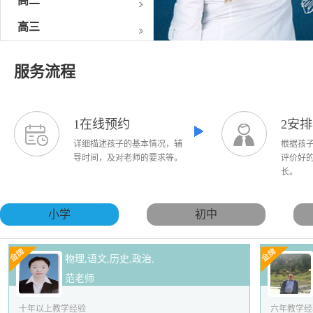
高二
高三
服务流程
1在线预约
2安
详细描述孩子的基本情况，辅
根据孩
导时间，及对老师的要求等。
评价好
长。
小学
初中
物理,语文,历史,政治,
范老师
十年以上教学经验
六年教学经