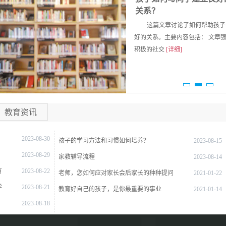
老师讲的很详细，教课方法也很灵活。老师
关系？
讲过的知识点都能理解到位，就记得很牢
王教员预约汪学员高一 物理
这篇文章讨论了如何帮助孩子
固。
立即请家教
倪教员预约梅学员小学一年级 地理,数学
好的关系。主要内容包括： 文章
积极的社交
[详细]
黄教员预约姓学员小学一年级 语文
客服电话：13434228527
夏**同学
高二
物理
贵家教网给我推荐的数学已经上了2个月
工作人员会在第一时间与您取得联系，助您涨分~
了，上课时老师不厌其烦的解答我提到的问
题，直到我没有疑问过关为止。下课后，有
教育资讯
不会做的家庭作业问老师，老师总是能很快
的回我的信息，为我解答疑问。开学到现在
2023-08-30
考了2次数学，每次都有很大进步。真的非
孩子的学习方法和习惯如何培养？
2023-08-15
常感谢，非常敬业，非常专业。
2023-08-29
家教辅导流程
2023-08-14
有
2023-08-22
老师，您如何应对家长会后家长的种种提问
2021-01-22
学
2023-08-21
教育好自己的孩子，是你最重要的事业
2021-01-14
2023-08-18
2023-08-17