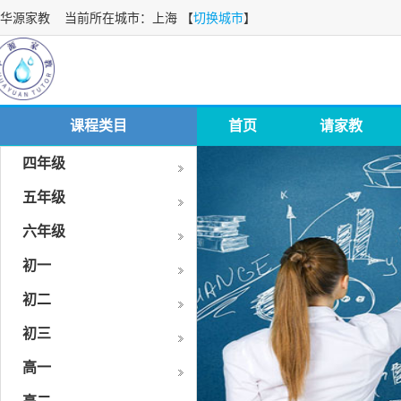
华源家教
当前所在城市：上海 【
切换城市
】
课程类目
首页
请家教
四年级
五年级
六年级
初一
初二
初三
高一