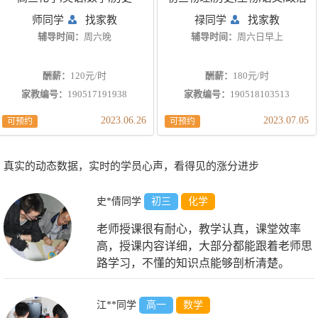
师同学
找家教
禄同学
找家教
辅导时间：
周六晚
辅导时间：
周六日早上
酬薪：
120元/时
酬薪：
180元/时
家教编号：
190517191938
家教编号：
190518103513
2023.06.26
2023.07.05
可预约
可预约
真实的动态数据，实时的学员心声，看得见的涨分进步
史*倩同学
初三
化学
老师授课很有耐心，教学认真，课堂效率
高，授课内容详细，大部分都能跟着老师思
路学习，不懂的知识点能够剖析清楚。
江**同学
高一
数学