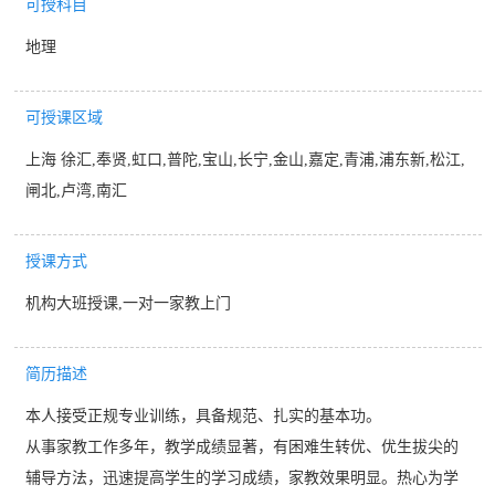
可授科目
地理
可授课区域
上海 徐汇,奉贤,虹口,普陀,宝山,长宁,金山,嘉定,青浦,浦东新,松江,
闸北,卢湾,南汇
授课方式
机构大班授课,一对一家教上门
简历描述
本人接受正规专业训练，具备规范、扎实的基本功。
从事家教工作多年，教学成绩显著，有困难生转优、优生拔尖的
辅导方法，迅速提高学生的学习成绩，家教效果明显。热心为学