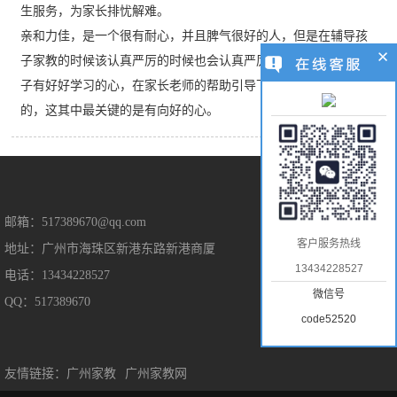
生服务，为家长排忧解难。
亲和力佳，是一个很有耐心，并且脾气很好的人，但是在辅导孩
子家教的时候该认真严厉的时候也会认真严厉。我觉得，只要孩
子有好好学习的心，在家长老师的帮助引导下，是能取得好成绩
的，这其中最关键的是有向好的心。
售后保障
邮箱：517389670@qq.com
客户服务热线
地址：广州市海珠区新港东路新港商厦
售后服务
13434228527
电话：13434228527
隐私保护
微信号
QQ：517389670
免责声明
code52520
友情链接：
广州家教
广州家教网