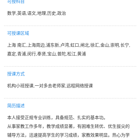
可授科目
数学,英语,语文,地理,历史,政治
可授课区域
上海 南汇,上海周边,浦东新,卢湾,虹口,闸北,徐汇,金山,崇明,长宁,
嘉定,青浦,闵行,奉贤,宝山,普陀,松江,黄浦
授课方式
机构小班授课,一对多去老师家,远程网络授课
简历描述
本人接受正规专业训练，具备规范、扎实的基本功。
从事家教工作多年，教学成绩显著，有困难生转优、优生拔尖的
辅导方法，迅速提高学生的学习成绩，家教效果明显。热心为学