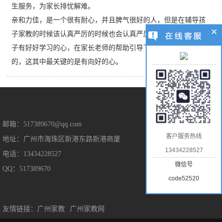
生服务，为家长排忧解难。
亲和力佳，是一个很有耐心，并且脾气很好的人，但是在辅导孩
子家教的时候该认真严厉的时候也会认真严厉。我觉得，只要孩
子有好好学习的心，在家长老师的帮助引导下，是能取得好成绩
的，这其中最关键的是有向好的心。
售后保障
邮箱：517389670@qq.com
客户服务热线
地址：广州市海珠区新港东路新港商厦
售后服务
13434228527
电话：13434228527
隐私保护
微信号
QQ：517389670
免责声明
code52520
友情链接：
广州家教
广州家教网