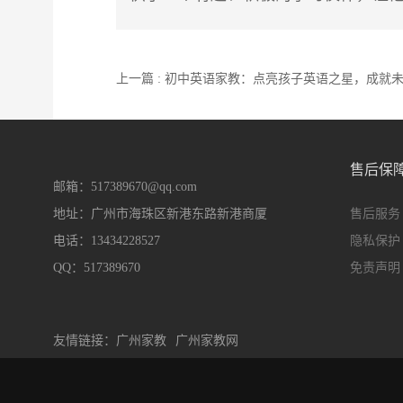
上一篇 : 初中英语家教：点亮孩子英语之星，成就
售后保
邮箱：517389670@qq.com
地址：广州市海珠区新港东路新港商厦
售后服务
电话：13434228527
隐私保护
QQ：517389670
免责声明
友情链接：
广州家教
广州家教网