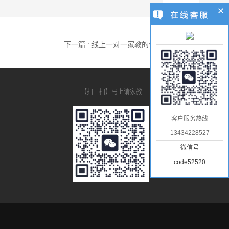
下一篇 : 线上一对一家教的优势
【扫一扫】马上请家教
客户服务热线
13434228527
微信号
code52520