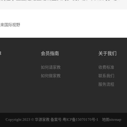
未来国际视野
障
会员指南
关于我们
如何请家教
收费标准
如何做家教
联系我们
服务流程
Copyright 2023 © 华源家教
备案号:粤ICP备15070170号-1
地图sitemap