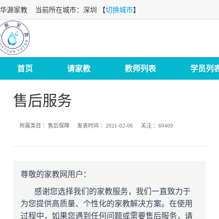
华源家教
当前所在城市：深圳 【
切换城市
】
首页
请家教
教师列表
学员列
售后服务
所属类目 ：
售后保障
发表时间 ：
2021-02-06
关注 ：
69409
尊敬的家教网用户：
感谢您选择我们的家教服务，我们一直致力于
为您提供高质量、个性化的家教解决方案。在使用
过程中，如果您遇到任何问题或需要售后服务，请