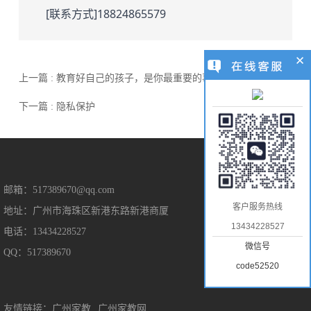
[联系方式]18824865579
上一篇 : 教育好自己的孩子，是你最重要的事业
下一篇 : 隐私保护
售后保障
邮箱：517389670@qq.com
客户服务热线
地址：广州市海珠区新港东路新港商厦
售后服务
13434228527
电话：13434228527
隐私保护
微信号
QQ：517389670
免责声明
code52520
友情链接：
广州家教
广州家教网