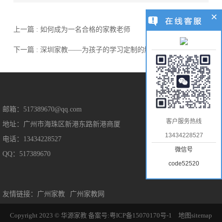
上一篇 : 如何成为一名合格的家教老师
下一篇 : 深圳家教——为孩子的学习定制的解决方案
售后保障
邮箱：517389670@qq.com
客户服务热线
地址：广州市海珠区新港东路新港商厦
售后服务
13434228527
电话：13434228527
隐私保护
微信号
QQ：517389670
免责声明
code52520
友情链接：
广州家教
广州家教网
Copyright 2023 © 华源家教
备案号:粤ICP备15070170号-1
地图sitemap