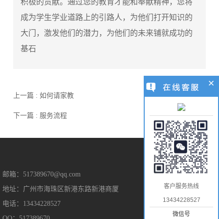
积极的贡献。通过您的教育才能和奉献精神，您将
成为学生学业道路上的引路人，为他们打开知识的
大门，激发他们的潜力，为他们的未来铺就成功的
基石
上一篇 : 如何请家教
下一篇 : 服务流程
售后保障
邮箱：517389670@qq.com
客户服务热线
地址：广州市海珠区新港东路新港商厦
售后服务
13434228527
电话：13434228527
隐私保护
微信号
QQ：517389670
免责声明