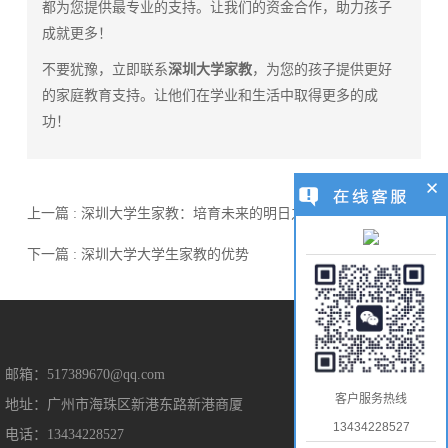
都为您提供最专业的支持。让我们的资金合作，助力孩子
成就更多！
不要犹豫，立即联系
深圳大学家教
，为您的孩子提供更好
的家庭教育支持。让他们在学业和生活中取得更多的成
功！
上一篇 : 深圳大学生家教：培育未来的明日之星
下一篇 : 深圳大学大学生家教的优势
售后保障
邮箱：517389670@qq.com
客户服务热线
地址：广州市海珠区新港东路新港商厦
售后服务
13434228527
电话：13434228527
隐私保护