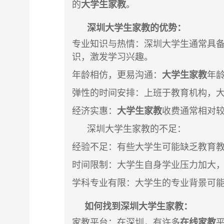
的
大学生家教
。
深圳大学生家教
的优势：
专业知识与热情
：
深圳大学生
通常具
识，激发学习兴趣。
年龄相仿，更易沟通
：
大学生家教
年
弹性的时间安排
：上班于教育机构，
经济实惠
：
大学生家教
收费通常相对
深圳大学生家教的不足：
经验不足
：有些大学生可能缺乏教育
时间限制
：大学生自身学业压力加大
学科专业有限
：大学生的专业背景可
如何找到
深
圳大学生家教
：
家教平台
：在深圳，有许多
在线家教