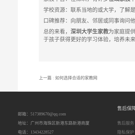
学校资源
：联系当地的或大学，了解
口碑推荐
：向朋友、邻居或同事询问
总的来看，
深
圳大学生家教
为家庭提
于孩子获得更好的学习体验，培养未
上一篇 : 如何选择合适的家教网
售后保
邮箱：517389670@qq.com
地址：广州市海珠区新港东路新港商厦
售后服务
电话：13434228527
隐私保护