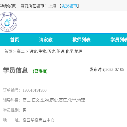
华源家教
当前所在城市：上海 【
切换城市
】
首页
请家教
教师列表
学员列
首页
>
高二
>
语文,生物,历史,英语,化学,地理
学员信息
发布时间2023-07-05
(已审核)
订单编号：
190518191938
辅导科目：
高二 语文,生物,历史,英语,化学,地理
学员性别：
男
地 址：
夏园华夏商业中心