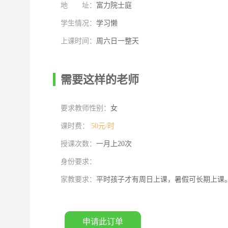
地 址：
富力院士庭
学生情况：
学习懒
上课时间：
周六日一整天
需要这样的老师
要求教师性别：
女
课时费：
50元/时
授课次数：
一月上20次
身份要求：
家教要求：
平时孩子才有周日上课，暑假可长期上课
申请此订单