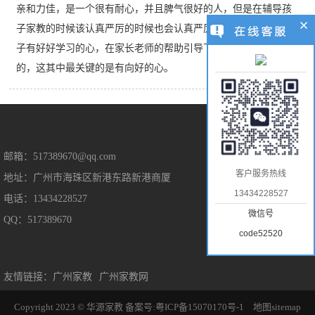
亲和力佳，是一个很有耐心，并且脾气很好的人，但是在辅导孩
子家教的时候该认真严厉的时候也会认真严厉。我觉得，只要孩
子有好好学习的心，在家长老师的帮助引导下，是能取得好成绩
的，这其中最关键的是有向好的心。
售后保障
邮箱：517389670@qq.com
客户服务热线
地址：广州市海珠区新港东路新港商厦
售后服务
13434228527
电话：13434228527
隐私保护
微信号
QQ：517389670
免责声明
code52520
友情链接：
广州家教
广州家教网
Copyright 2023 © 华源家教
备案号:粤ICP备15070170号-1
地图sitemap