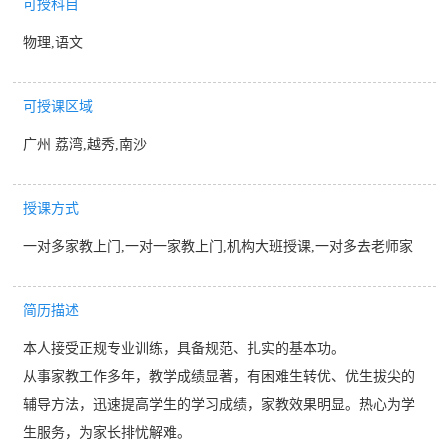
可授科目
物理,语文
可授课区域
广州 荔湾,越秀,南沙
授课方式
一对多家教上门,一对一家教上门,机构大班授课,一对多去老师家
简历描述
本人接受正规专业训练，具备规范、扎实的基本功。
从事家教工作多年，教学成绩显著，有困难生转优、优生拔尖的
辅导方法，迅速提高学生的学习成绩，家教效果明显。热心为学
生服务，为家长排忧解难。