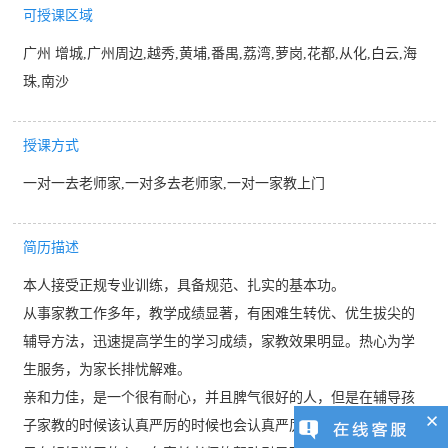
可授课区域
广州 增城,广州周边,越秀,黄埔,番禺,荔湾,萝岗,花都,从化,白云,海
珠,南沙
授课方式
一对一去老师家,一对多去老师家,一对一家教上门
简历描述
本人接受正规专业训练，具备规范、扎实的基本功。
从事家教工作多年，教学成绩显著，有困难生转优、优生拔尖的
辅导方法，迅速提高学生的学习成绩，家教效果明显。热心为学
生服务，为家长排忧解难。
亲和力佳，是一个很有耐心，并且脾气很好的人，但是在辅导孩
子家教的时候该认真严厉的时候也会认真严厉。我觉得，只要孩