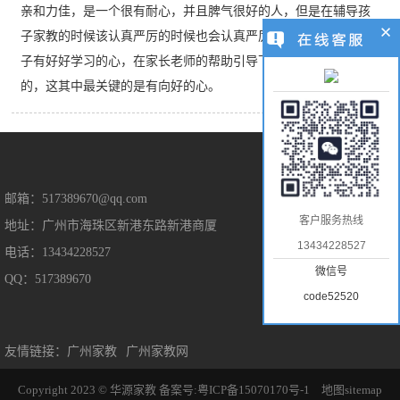
亲和力佳，是一个很有耐心，并且脾气很好的人，但是在辅导孩
子家教的时候该认真严厉的时候也会认真严厉。我觉得，只要孩
子有好好学习的心，在家长老师的帮助引导下，是能取得好成绩
的，这其中最关键的是有向好的心。
售后保障
邮箱：517389670@qq.com
客户服务热线
地址：广州市海珠区新港东路新港商厦
售后服务
13434228527
电话：13434228527
隐私保护
微信号
QQ：517389670
免责声明
code52520
友情链接：
广州家教
广州家教网
Copyright 2023 © 华源家教
备案号:粤ICP备15070170号-1
地图sitemap