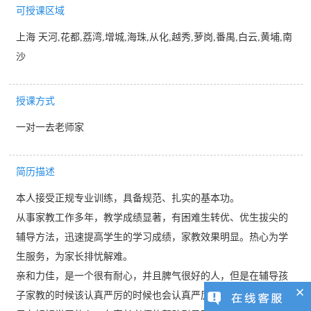
可授课区域
上海 天河,花都,荔湾,增城,海珠,从化,越秀,萝岗,番禺,白云,黄埔,南
沙
授课方式
一对一去老师家
简历描述
本人接受正规专业训练，具备规范、扎实的基本功。
从事家教工作多年，教学成绩显著，有困难生转优、优生拔尖的
辅导方法，迅速提高学生的学习成绩，家教效果明显。热心为学
生服务，为家长排忧解难。
亲和力佳，是一个很有耐心，并且脾气很好的人，但是在辅导孩
子家教的时候该认真严厉的时候也会认真严厉。我觉得，只要孩