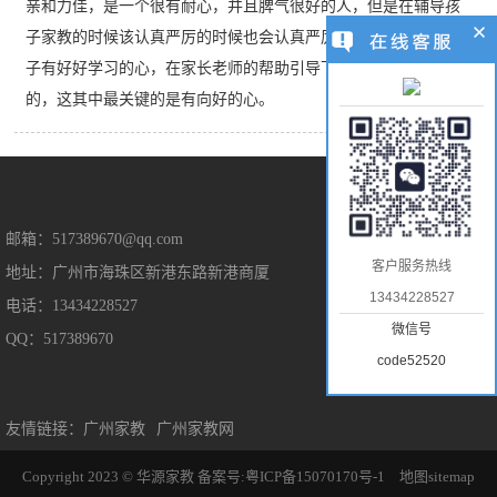
亲和力佳，是一个很有耐心，并且脾气很好的人，但是在辅导孩
子家教的时候该认真严厉的时候也会认真严厉。我觉得，只要孩
子有好好学习的心，在家长老师的帮助引导下，是能取得好成绩
的，这其中最关键的是有向好的心。
售后保障
邮箱：517389670@qq.com
客户服务热线
地址：广州市海珠区新港东路新港商厦
售后服务
13434228527
电话：13434228527
隐私保护
微信号
QQ：517389670
免责声明
code52520
友情链接：
广州家教
广州家教网
Copyright 2023 © 华源家教
备案号:粤ICP备15070170号-1
地图sitemap