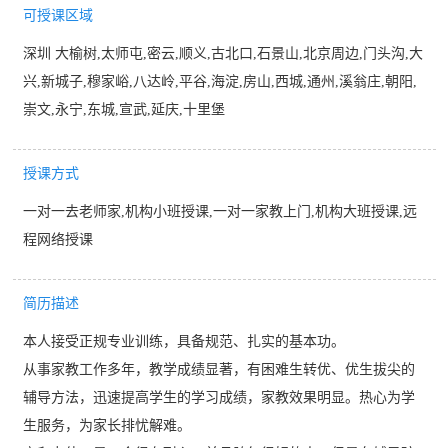
可授课区域
深圳 大榆树,太师屯,密云,顺义,古北口,石景山,北京周边,门头沟,大
兴,新城子,穆家峪,八达岭,平谷,海淀,房山,西城,通州,溪翁庄,朝阳,
崇文,永宁,东城,宣武,延庆,十里堡
授课方式
一对一去老师家,机构小班授课,一对一家教上门,机构大班授课,远
程网络授课
简历描述
本人接受正规专业训练，具备规范、扎实的基本功。
从事家教工作多年，教学成绩显著，有困难生转优、优生拔尖的
辅导方法，迅速提高学生的学习成绩，家教效果明显。热心为学
生服务，为家长排忧解难。