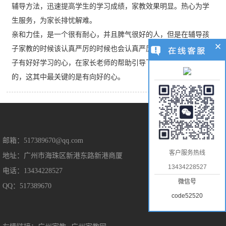
辅导方法，迅速提高学生的学习成绩，家教效果明显。热心为学
生服务，为家长排忧解难。
亲和力佳，是一个很有耐心，并且脾气很好的人，但是在辅导孩
子家教的时候该认真严厉的时候也会认真严厉。我觉得，只要孩
子有好好学习的心，在家长老师的帮助引导下，是能取得好成绩
的，这其中最关键的是有向好的心。
售后保障
邮箱：517389670@qq.com
客户服务热线
地址：广州市海珠区新港东路新港商厦
售后服务
13434228527
电话：13434228527
隐私保护
微信号
QQ：517389670
免责声明
code52520