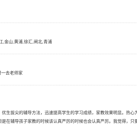
江,金山,黄浦,徐汇,闸北,青浦
对一去老师家
。
、优生拔尖的辅导方法，迅速提高学生的学习成绩，家教效果明显。热心
但是在辅导孩子家教的时候该认真严厉的时候也会认真严厉。我觉得，只
。