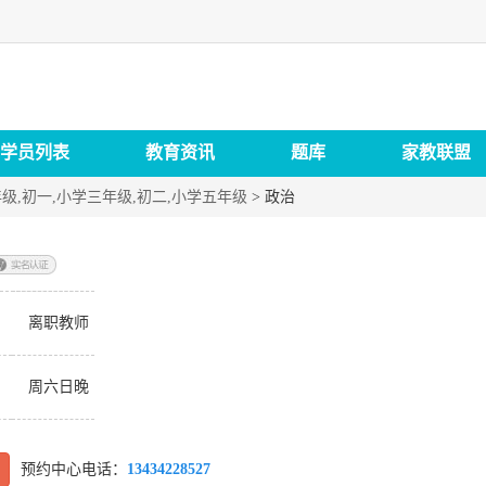
学员列表
教育资讯
题库
家教联盟
年级,初一,小学三年级,初二,小学五年级
>
政治
：
离职教师
：
周六日晚
预约中心电话：
13434228527