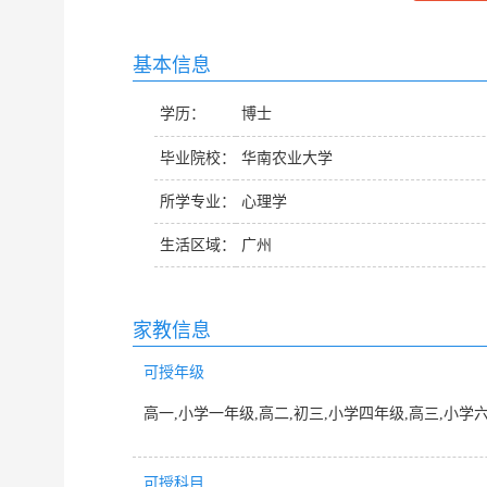
基本信息
学历：
博士
毕业院校：
华南农业大学
所学专业：
心理学
生活区域：
广州
家教信息
可授年级
高一,小学一年级,高二,初三,小学四年级,高三,小学
可授科目