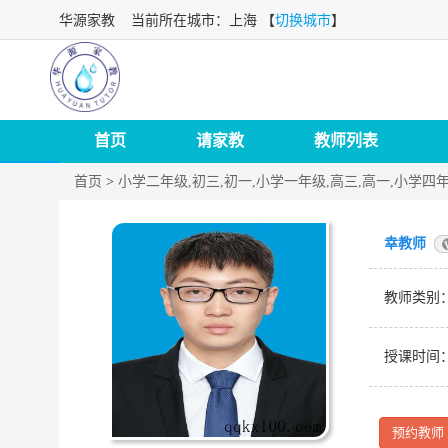
华源家教
当前所在城市：上海 【
切换城市
】
首页
请家教
教师列表
首页
>
小学二年级,初三,初一,小学一年级,高三,高一,小学四
幸教师
教师类别
授课时间
预约教师