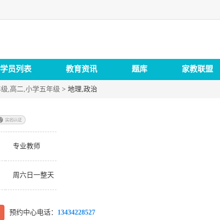
学员列表
教育资讯
题库
家教联盟
年级,高二,小学五年级
>
地理,政治
：
专业教师
：
周六日一整天
预约中心电话：
13434228527