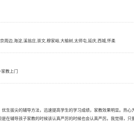
北京周边,海淀,溪翁庄,崇文,穆家峪,大榆树,太师屯,延庆,西城,怀柔
一家教上门
。
、优生拔尖的辅导方法，迅速提高学生的学习成绩，家教效果明显。热心
但是在辅导孩子家教的时候该认真严厉的时候也会认真严厉。我觉得，只
。