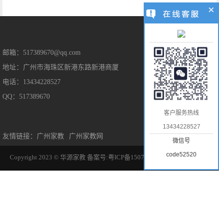
售后保障
邮箱：517389670@qq.com
地址：广州市海珠区新港东路新港商厦
售后服务
电话：13434228527
隐私保护
QQ：517389670
免责声明
客户服务热线
13434228527
友情链接：
广州家教
广州家教网
微信号
code52520
Copyright 2023 © 华源家教
备案号:粤ICP备15070170号-1
地图sitemap