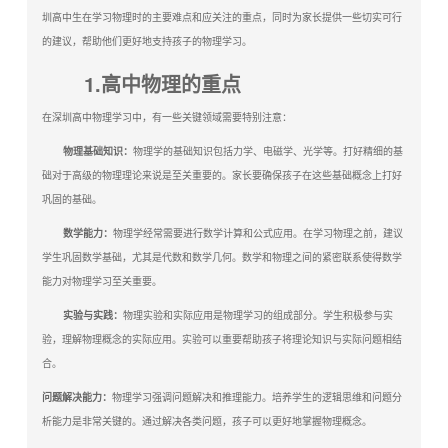
圳高中生在学习物理时的主要难点和应关注的重点，同时为家长提供一些切实可行
的建议，帮助他们更好地支持孩子的物理学习。
1.高中物理的重点
在深圳高中物理学习中，有一些关键领域需要特别注意：
物理基础知识：
物理学的基础知识包括力学、电磁学、光学等。打好精细的基
础对于高级的物理理论来说是至关重要的。家长要确保孩子在这些基础概念上打好
巩固的基础。
数学能力：
物理学经常需要进行数学计算和公式应用。在学习物理之前，建议
学生巩固数学基础，尤其是代数和数学几何。数学和物理之间的紧密联系使得数学
能力对物理学习至关重要。
实验与实践：
物理实验和实际应用是物理学习的组成部分。学生积极参与实
验，理解物理概念的实际应用。实验可以重要帮助孩子将理论知识与实际问题相结
合。
问题解决能力：
物理学习强调问题解决和推理能力。培养学生的逻辑思维和问题分
析能力是非常关键的。通过解决各类问题，孩子可以更好地掌握物理概念。