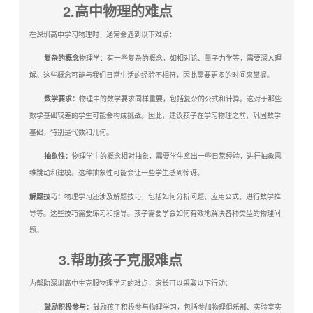
2.高中物理的难点
在深圳高中学习物理时，通常会遇到以下难点：
复杂的概念
物理学：有一些复杂的概念，如相对论、量子力学等，需要深入理
解。这些概念可能与我们日常生活的经验不相符，因此需要更多的时间来掌握。
数学要求：
物理中的数学要求同样重要，包括复杂的公式和计算。这对于那些
数学基础较差的学生可能会构成挑战。因此，建议孩子在学习物理之前，巩固数学
基础，特别是代数和几何。
抽象性：
物理学中的概念相对抽象，需要学生拿出一些日常经验，进行抽象思
维跳动和建模。这种抽象性可能会让一些学生感到惊讶。
解题技巧：
物理学习还涉及解题技巧，包括如何分析问题、应用公式、进行数学推
导等。这些技巧需要练习和指导。孩子需要学会如何有效地解决各种类型的物理问
题。
3.帮助孩子克服难点
为帮助深圳高中生克服物理学习的难点，家长可以采取以下行动：
鼓励积极参与：
鼓励孩子积极参与物理学习，包括参加物理俱乐部、实验室实