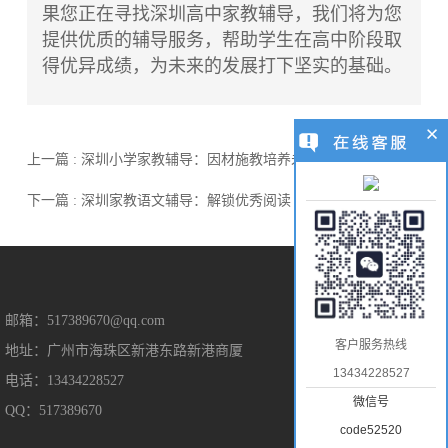
果您正在寻找深圳高中家教辅导，我们将为您
提供优质的辅导服务，帮助学生在高中阶段取
得优异成绩，为未来的发展打下坚实的基础。
上一篇 : 深圳小学家教辅导：因材施教培养未来之星
下一篇 : 深圳家教语文辅导：解锁优秀阅读
售后保障
邮箱：517389670@qq.com
客户服务热线
地址：广州市海珠区新港东路新港商厦
售后服务
13434228527
电话：13434228527
隐私保护
微信号
QQ：517389670
免责声明
code52520