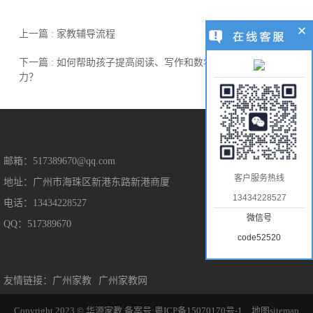
上一篇 : 家教辅导流程
下一篇 : 如何帮助孩子提高阅读、写作和数学等基础学科的能
力？
售后保障
邮箱：517389670@qq.com
客户服务热线
地址：广州市海珠区新港东路新港商厦
售后服务
13434228527
电话：13434228527
隐私保护
微信号
QQ：517389670
免责声明
code52520
友情链接：
广州家教
广州家教网
Copyright 2023 © 华源家教
备案号:粤ICP备15070170号-1
地图sitemap