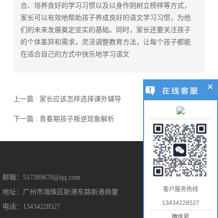
合、培养良好的学习习惯以及以身作则树立榜样等方式，
家长可以有效地帮助孩子养成良好的语文学习习惯，为他
们的未来发展奠定坚实的基础。同时，家长还要关注孩子
的个体差异和需求，灵活调整教育方法，让每个孩子都能
在适合自己的方式中快乐地学习语文
上一篇 : 家长应该怎样选择课外辅导
下一篇 : 青春期孩子叛逆现象解析
售后保障
邮箱：517389670@qq.com
客户服务热线
地址：广州市海珠区新港东路新港商厦
售后服务
13434228527
电话：13434228527
隐私保护
微信号