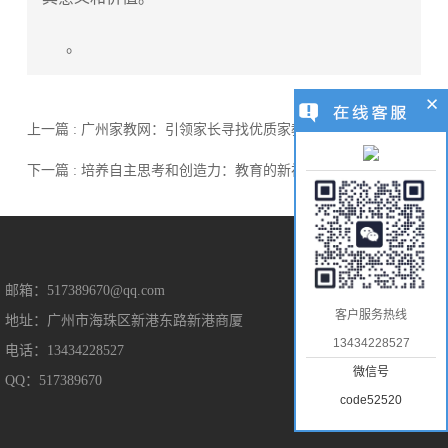
。
上一篇 : 广州家教网：引领家长寻找优质家教的导航者
下一篇 : 培养自主思考和创造力：教育的新视角
售后保障
邮箱：517389670@qq.com
客户服务热线
地址：广州市海珠区新港东路新港商厦
售后服务
13434228527
电话：13434228527
隐私保护
微信号
QQ：517389670
免责声明
code52520